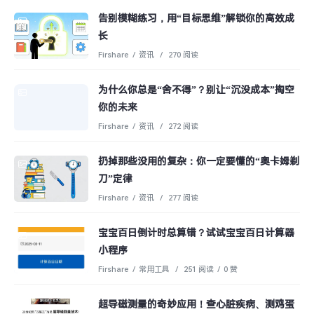
告别模糊练习，用“目标思维”解锁你的高效成
长
Firshare
/
资讯
/
270 阅读
为什么你总是“舍不得”？别让“沉没成本”掏空
你的未来
Firshare
/
资讯
/
272 阅读
扔掉那些没用的复杂：你一定要懂的“奥卡姆剃
刀”定律
Firshare
/
资讯
/
277 阅读
宝宝百日倒计时总算错？试试宝宝百日计算器
小程序
Firshare
/
常用工具
/
251 阅读
/
0 赞
超导磁测量的奇妙应用！查心脏疾病、测鸡蛋