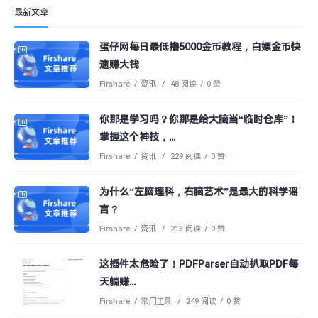
最新文章
蛋仔网每日最低撸5000金币教程，白嫖金币快
速赚大钱
Firshare
/
资讯
/
48 阅读
/
0 赞
你那是学习吗？你那是给大脑当“临时仓库”！
掌握这个神技，...
Firshare
/
资讯
/
229 阅读
/
0 赞
为什么“左脑理科，右脑艺术”是最大的科学谣
言？
Firshare
/
资讯
/
213 阅读
/
0 赞
这插件太危险了！PDFParser自动扒取PDF每
天躺赚...
Firshare
/
常用工具
/
249 阅读
/
0 赞