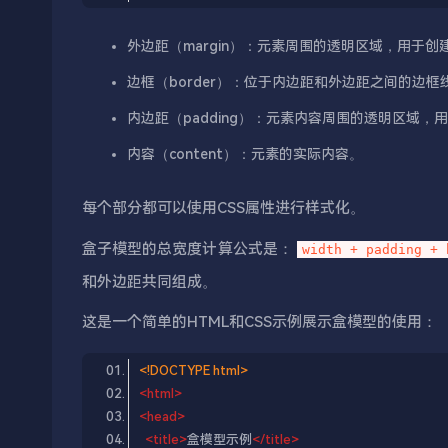
外边距（margin）：元素周围的透明区域，用于
边框（border）：位于内边距和外边距之间的边
内边距（padding）：元素内容周围的透明区域
内容（content）：元素的实际内容。
每个部分都可以使用CSS属性进行样式化。
盒子模型的总宽度计算公式是：
width + padding + 
和外边距共同组成。
这是一个简单的HTML和CSS示例展示盒模型的使用：
<!DOCTYPE html>
<
html
>
<
head
>
<
title
>
盒模型示例
</
title
>