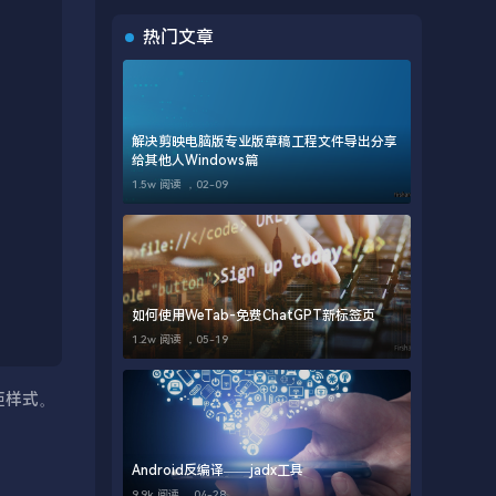
热门文章
解决剪映电脑版专业版草稿工程文件导出分享
给其他人Windows篇
1.5w 阅读 ，
02-09
如何使用WeTab-免费ChatGPT新标签页
1.2w 阅读 ，
05-19
距样式。
Android反编译——jadx工具
9.9k 阅读 ，
04-28