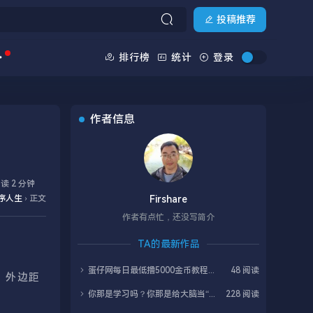
投稿推荐
排行榜
统计
登录
作者信息
读 2 分钟
序人生
›
正文
Firshare
作者有点忙，还没写简介
TA的最新作品
蛋仔网每日最低撸5000金币教程，白嫖金币快速赚大钱
48 阅读
、外边距
你那是学习吗？你那是给大脑当“临时仓库”！掌握这个神技，一年学完33门课不是梦！
228 阅读