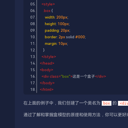
<
style
>
.box
width
: 
200px
height
: 
100px
padding
: 
20px
border
: 
2px
 solid 
#000
margin
: 
10px
</
style
>
</
head
>
<
body
>
<
div
class
=
"box"
>
这是一个盒子
</
div
>
</
body
>
</
html
>
在上面的例子中，我们创建了一个类名为
的
box
<di
通过了解和掌握盒模型的原理和使用方法，你可以更好地