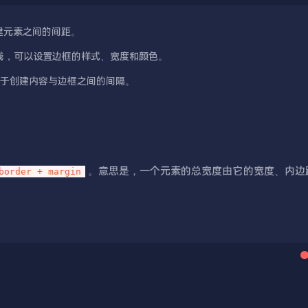
创建元素之间的间距。
框线，可以设置边框的样式、宽度和颜色。
，用于创建内容与边框之间的间隔。
。意思是，一个元素的总宽度由它的宽度、内边
border + margin