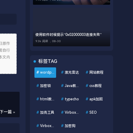
使用软件时候提示“0x02000003连接失败”
9.3k 阅读 ，
08-30
归原作
需自行
本文内
标签TAG
#
wordpress
#
激光雷达
#
网站教程
#
加密锁
#
Java教程
#
css教程
#
html教程
#
typecho
#
apk加固
下一篇 »
#
加壳工具
#
VirboxLM
#
SEO
#
VirboxProtector
#
加密狗