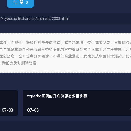
赞
0
firshare.cn/archives/2003.html
实性、完整性、准确性给予任何担保、暗示和承诺，仅供读者参考，文章版权
自与本站转载自公开互联网中的资讯内容中提及到的个人或平台产生交易，则
优良公众、公开信息分享阅读，不进行商业发布、发表及从事营利性活动。如
，我们会及时删除处理。
typecho正确的开启伪静态教程步骤
07-03
07-05