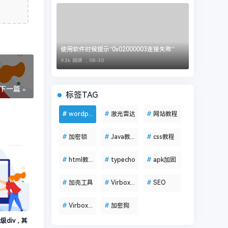
使用软件时候提示“0x02000003连接失败”
9.3k 阅读 ，
08-30
下一篇 »
标签TAG
#
wordpress
#
激光雷达
#
网站教程
#
加密锁
#
Java教程
#
css教程
#
html教程
#
typecho
#
apk加固
#
加壳工具
#
VirboxLM
#
SEO
#
VirboxProtector
#
加密狗
级div，其