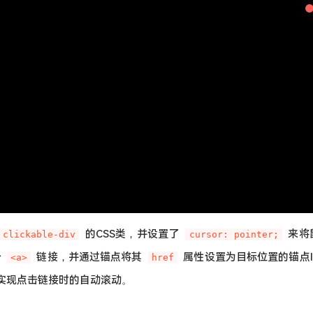
的CSS类，并设置了
来将
clickable-div
cursor: pointer;
个
链接，并通过锚点将其
属性设置为目标位置的锚点I
<a>
href
实现点击链接时的自动滚动。