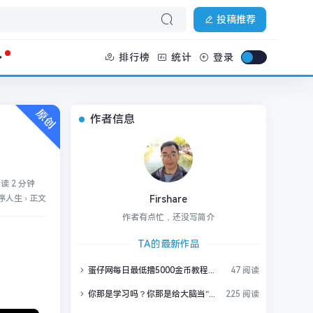
投稿推荐
排行榜
统计
登录
作者信息
读 2 分钟
序人生
›
正文
Firshare
作者有点忙，还没写简介
TA的最新作品
蛋仔网每日最低撸5000金币教程，白嫖金币快速赚大钱
47 阅读
你那是学习吗？你那是给大脑当“临时仓库”！掌握这个神技，一年学完33门课不是梦！
225 阅读