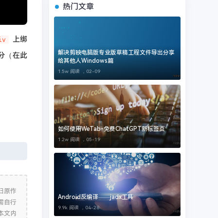
热门文章
上绑
iv
解决剪映电脑版专业版草稿工程文件导出分享
分（在此
给其他人Windows篇
1.5w 阅读 ，
02-09
如何使用WeTab-免费ChatGPT新标签页
1.2w 阅读 ，
05-19
归原作
Android反编译——jadx工具
需自行
9.9k 阅读 ，
04-28
本文内