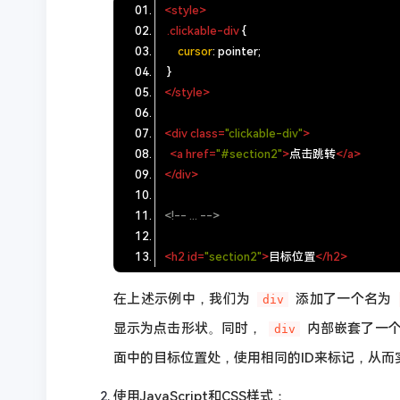
<
style
>
.clickable-div
cursor
</
style
>
<
div
class
=
"clickable-div"
>
<
a
href
=
"#section2"
>
点击跳转
</
a
>
</
div
>
<!-- ... -->
<
h2
id
=
"section2"
>
目标位置
</
h2
>
在上述示例中，我们为
添加了一个名为
div
显示为点击形状。同时，
内部嵌套了一
div
面中的目标位置处，使用相同的ID来标记，从而
使用JavaScript和CSS样式：