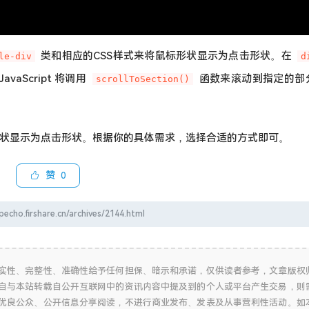
类和相应的CSS样式来将鼠标形状显示为点击形状。在
le-div
d
avaScript 将调用
函数来滚动到指定的部
scrollToSection()
状显示为点击形状。根据你的具体需求，选择合适的方式即可。
赞
0
rshare.cn/archives/2144.html
实性、完整性、准确性给予任何担保、暗示和承诺，仅供读者参考，文章版权
自与本站转载自公开互联网中的资讯内容中提及到的个人或平台产生交易，则
优良公众、公开信息分享阅读，不进行商业发布、发表及从事营利性活动。如