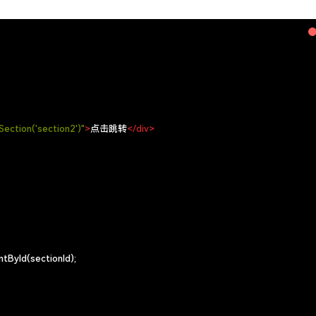
Section('section2')"
>
点击跳转
</
div
>