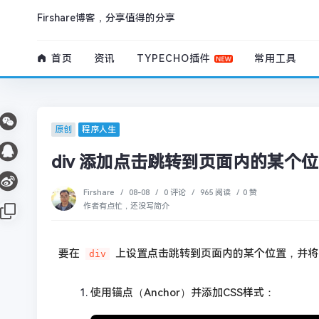
Firshare博客，分享值得的分享
首页
资讯
TYPECHO插件
常用工具
原创
程序人生
div 添加点击跳转到页面内的某
Firshare
/
08-08
/
0 评论
/
965 阅读
/
0 赞
作者有点忙，还没写简介
要在
上设置点击跳转到页面内的某个位置，并将
div
使用锚点（Anchor）并添加CSS样式：