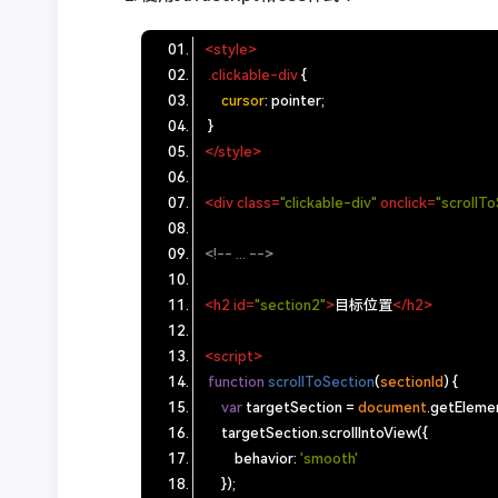
<
style
>
.clickable-div
cursor
</
style
>
<
div
class
=
"clickable-div"
onclick
=
"scrollTo
<!-- ... -->
<
h2
id
=
"section2"
>
目标位置
</
h2
>
<
script
>
function
scrollToSection
(
sectionId
) 
var
 targetSection = 
document
behavior
: 
'smooth'