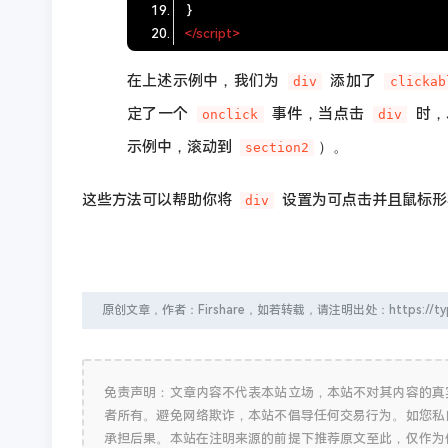
</
script
>
在上述示例中，我们为
添加了
div
clickab
定了一个
事件，当点击
时，J
onclick
div
示例中，滚动到
）。
section2
这些方法可以帮助你将
设置为可点击并且鼠标形
div
原创文章，作者：Firshare，如若转载，请注明出处：https://typecho.fi
免责声明：文章内容不代表本站立场，本站不对其内容的真
者所有。避免网络欺诈，本站不倡导任何交易行为。如您私
承担后果。本站在注明来源的前提下推荐原文至此，仅作为