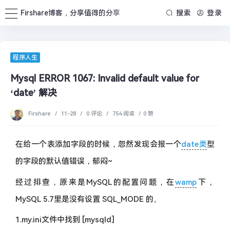
Firshare博客，分享值得的分享
搜索
登录
程序人生
Mysql ERROR 1067: Invalid default value for
‘date’ 解决
Firshare
/
11-28
/
0 评论
/
754 阅读
/
0 赞
在给一个表添加字段的时候，忽然发现会报一个
date类
型
的字段的默认值错误，郁闷~
经过排查，原来是MySQL的配置问题，在
wamp
下，
MySQL 5.7里是没有设置 SQL_MODE 的。
1.my.ini文件中找到 [mysqld]