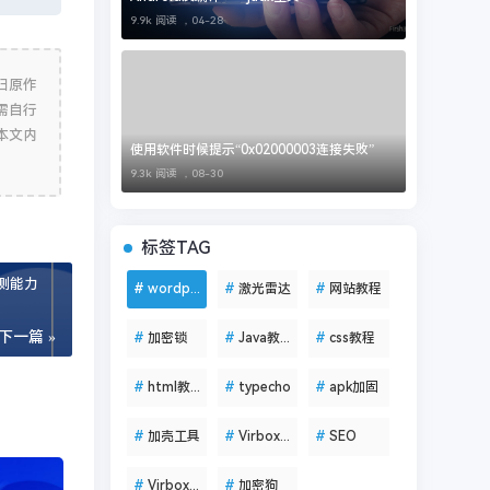
9.9k 阅读 ，
04-28
归原作
需自行
本文内
使用软件时候提示“0x02000003连接失败”
9.3k 阅读 ，
08-30
标签TAG
测能力
#
wordpress
#
激光雷达
#
网站教程
下一篇 »
#
加密锁
#
Java教程
#
css教程
#
html教程
#
typecho
#
apk加固
#
加壳工具
#
VirboxLM
#
SEO
#
VirboxProtector
#
加密狗