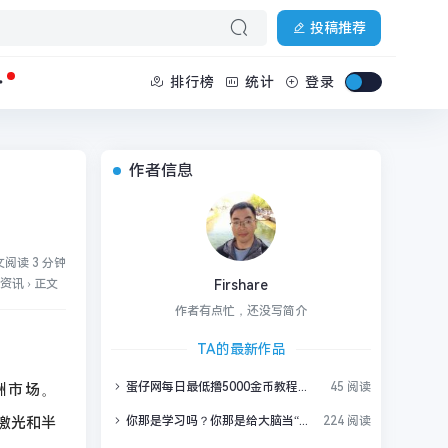
投稿推荐
排行榜
统计
登录
作者信息
阅读 3 分钟
资讯
›
正文
Firshare
作者有点忙，还没写简介
TA的最新作品
蛋仔网每日最低撸5000金币教程，白嫖金币快速赚大钱
45 阅读
洲市场。
的激光和半
你那是学习吗？你那是给大脑当“临时仓库”！掌握这个神技，一年学完33门课不是梦！
224 阅读