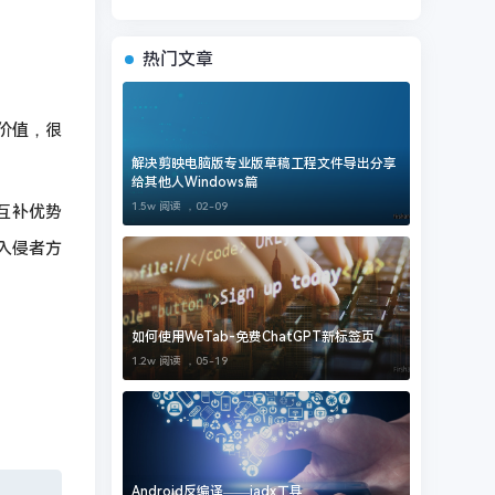
热门文章
著的价值，很
解决剪映电脑版专业版草稿工程文件导出分享
给其他人Windows篇
1.5w 阅读 ，
02-09
有互补优势
测入侵者方
如何使用WeTab-免费ChatGPT新标签页
1.2w 阅读 ，
05-19
Android反编译——jadx工具