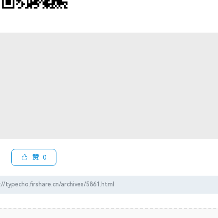
赞
0
firshare.cn/archives/5861.html