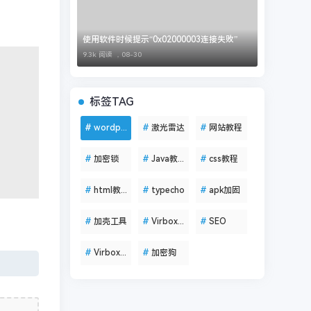
使用软件时候提示“0x02000003连接失败”
9.3k 阅读 ，
08-30
标签TAG
#
wordpress
#
激光雷达
#
网站教程
#
加密锁
#
Java教程
#
css教程
#
html教程
#
typecho
#
apk加固
#
加壳工具
#
VirboxLM
#
SEO
#
VirboxProtector
#
加密狗