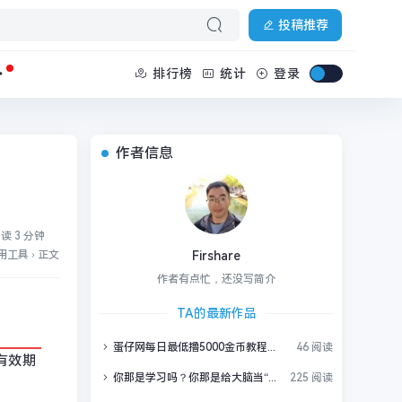
投稿推荐
排行榜
统计
登录
作者信息
读 3 分钟
用工具
›
正文
Firshare
作者有点忙，还没写简介
TA的最新作品
蛋仔网每日最低撸5000金币教程，白嫖金币快速赚大钱
46 阅读
有效期
你那是学习吗？你那是给大脑当“临时仓库”！掌握这个神技，一年学完33门课不是梦！
225 阅读