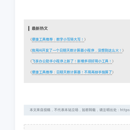
▎最新热文
《
便捷工具推荐：数字小写转大写！
》
《
我用AI开发了一个日期天数计算器小程序，没想到这么火！
》
《
飞享办公助手小程序上新了！新增多项好用小工具！
》
《
便捷工具推荐：日期天数计算器！不用再掰手指算了
》
本文来自投稿，不代表本站立场，如若转载，请注明出处：https://typecho.