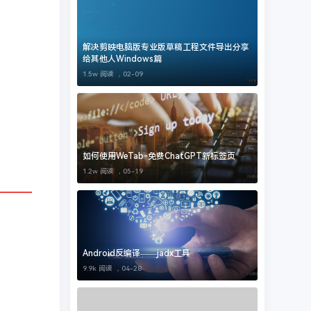
解决剪映电脑版专业版草稿工程文件导出分享
给其他人Windows篇
1.5w 阅读 ，
02-09
如何使用WeTab-免费ChatGPT新标签页
1.2w 阅读 ，
05-19
Android反编译——jadx工具
9.9k 阅读 ，
04-28