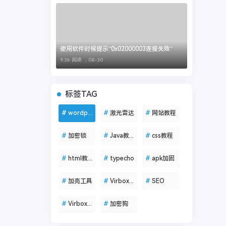
使用软件时候提示“0x02000003连接失败”
9.3k 阅读 ，
08-30
标签TAG
#
wordpress
#
激光雷达
#
网站教程
#
加密锁
#
Java教程
#
css教程
#
html教程
#
typecho
#
apk加固
#
加壳工具
#
VirboxLM
#
SEO
#
VirboxProtector
#
加密狗