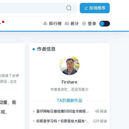
投稿推荐
排行榜
统计
登录
作者信息
阅读 1 分钟
资讯
›
正文
Firshare
作者有点忙，还没写简介
TA的最新作品
动量、能
体现。
蛋仔网每日最低撸5000金币教程，白嫖金币快速赚大钱
48 阅读
你那是学习吗？你那是给大脑当“临时仓库”！掌握这个神技，一年学完33门课不是梦！
229 阅读