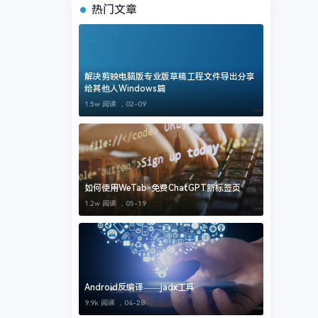
热门文章
解决剪映电脑版专业版草稿工程文件导出分享
给其他人Windows篇
1.5w 阅读 ，
02-09
如何使用WeTab-免费ChatGPT新标签页
1.2w 阅读 ，
05-19
Android反编译——jadx工具
9.9k 阅读 ，
04-28