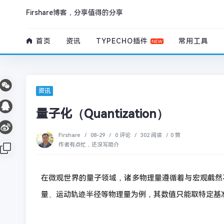
Firshare博客，分享值得的分享
首页
资讯
TYPECHO插件
常用工具
资讯
量子化（Quantization）
Firshare
/
08-29
/
0 评论
/
302 阅读
/
0 赞
作者有点忙，还没写简介
在微观世界的量子领域，诸多物理量遵循着与宏观截然
量、运动轨迹半径等物理量为例，其数值只能取特定基准