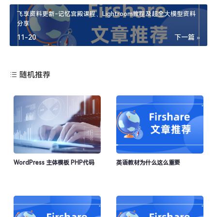
飞享资料更新-记忆宫殿课程、Lightroom教程及超全大模型资料
分享
11-20
下一篇 »
随机推荐
右键快捷采集：
网页图片右键点击即可唤起编辑页
面，无需复杂操作，小白也能轻松上手。
突破防盗链限制：
针对微信公众号等平台的图片限制，自动模
WordPress 主体模板 PHP代码
英语教材为什么这么重要
拟合法请求，轻松采集所有图片。
自定义服务器上传：
支持配置个人服务器地址，图片直接上传
至指定位置，数据自主管理更安全。
全平台兼容：
适配Chrome等主流浏览器，支持各类网页图