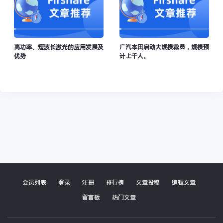
片，包括动态加载、隐藏图片。
安装教程：
下载插件源码，在Chrome浏览器中打
开
，开启“开发者模式”，点击“加载已解压
chrome://extensions/
的扩展程序”，选择插件文件夹。
高功率、短波长激光的应用发展及
广汽本田启动大规模裁员，规模预
总结：
这是一款功能全面、效果显著的图片采集上传插件，值
优势
计上千人。
得尝试！解决图片下载及使用繁琐问题！感兴趣的可以下载体
验一下！
扫码下载或者公众号回复【IMT】
会员列表
登录
注册
排行榜
文章投稿
编辑文章
留言板
热门文章