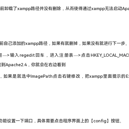
前卸载了xampp路径并没有删除，从而使得通过xampp无法启动Apa
前自己添加的xampp路径，如果有就删掉，如果没有就进行下一步
入regedit回车，进入注册表—>点击HKEY_LOCAL_MACH
s—->找到Apache2.4，你就会在右边看到
果是就选中ImagePath点击右键修改，把xampp里面提示的Exp
功能设置一下端口，具体需要点击程序界面上的【config】按钮。