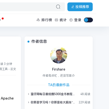
投稿推荐
排行榜
统计
登录
作者信息
读 3 分钟
用工具
›
正文
Firshare
作者有点忙，还没写简介
TA的最新作品
蛋仔网每日最低撸5000金币教程，白嫖金币快速赚大钱
48 阅读
Apache
你那是学习吗？你那是给大脑当“临时仓库”！掌握这个神技，一年学完33门课不是梦！
229 阅读