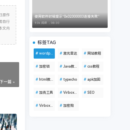
归原作
使用软件时候提示“0x02000003连接失败”
需自行
9.3k 阅读 ，
08-30
本文内
标签TAG
#
wordpress
#
激光雷达
#
网站教程
#
加密锁
#
Java教程
#
css教程
#
html教程
#
typecho
#
apk加固
下一篇 »
#
加壳工具
#
VirboxLM
#
SEO
#
VirboxProtector
#
加密狗