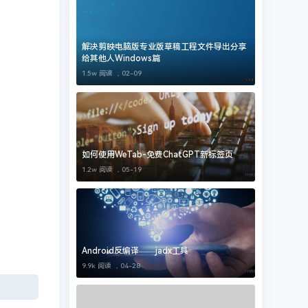
解决剪映电脑版专业版草稿工程文件导出分享
给其他人Windows篇
1.5w 阅读 ，
02-09
如何使用WeTab-免费ChatGPT新标签页
1.2w 阅读 ，
05-19
Android反编译——jadx工具
9.9k 阅读 ，
04-28