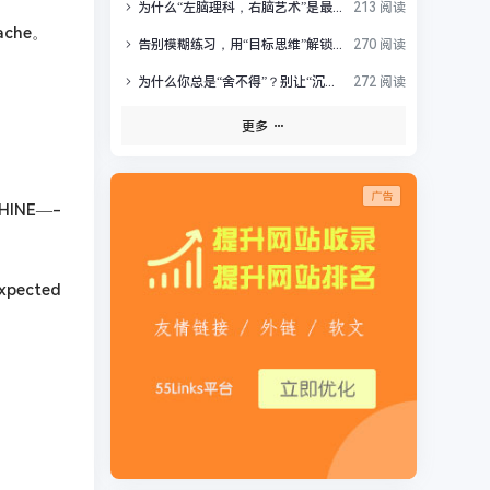
为什么“左脑理科，右脑艺术”是最大的科学谣言？
213 阅读
che。
告别模糊练习，用“目标思维”解锁你的高效成长
270 阅读
为什么你总是“舍不得”？别让“沉没成本”掏空你的未来
272 阅读
更多
。
INE—-
ected