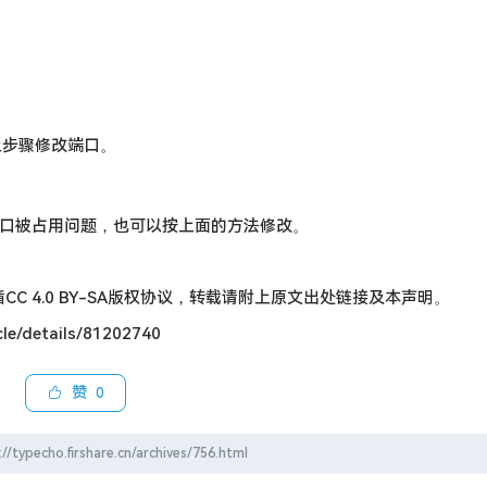
上步骤修改端口。
误或者端口被占用问题，也可以按上面的方法修改。
C 4.0 BY-SA版权协议，转载请附上原文出处链接及本声明。
le/details/81202740
赞
0
firshare.cn/archives/756.html